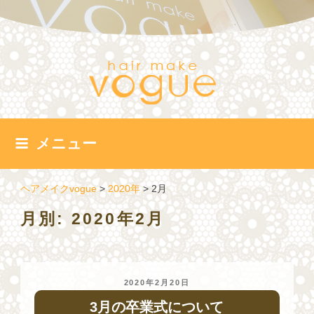
コ
ン
テ
ン
ツ
へ
ス
キ
ッ
メニュー
プ
ヘアメイクvogue
>
2020年
>
2月
月別: 2020年2月
投
2020年2月20日
稿
3月の卒業式について
日: