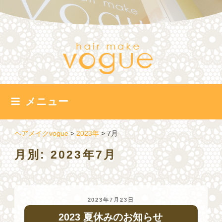
コ
ン
テ
ン
ツ
へ
ス
キ
ッ
メニュー
プ
ヘアメイクvogue
>
2023年
>
7月
月別: 2023年7月
投
2023年7月23日
稿
2023 夏休みのお知らせ
日: