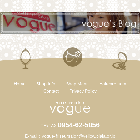
Home
Shop Info
Shop Menu
Haircare Item
Contact
Privacy Policy
0954-62-5056
TEl/FAX
E-mail：
vogue-friseursalon@yellow.plala.or.jp