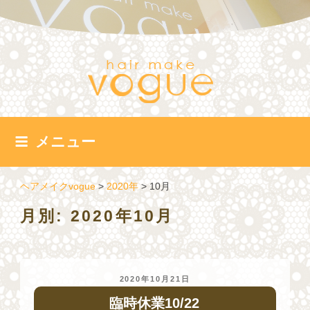
コ
ン
テ
ン
ツ
へ
ス
キ
ッ
メニュー
プ
ヘアメイクvogue
>
2020年
>
10月
月別: 2020年10月
投
2020年10月21日
稿
臨時休業10/22
日: