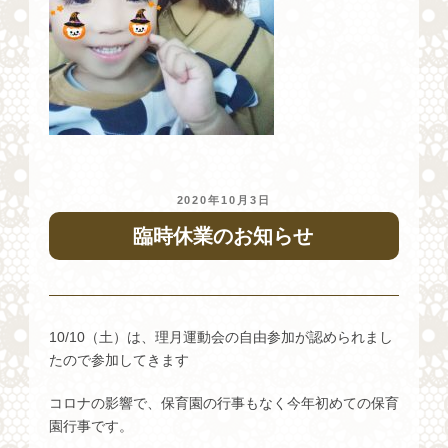
投
2020年10月3日
稿
臨時休業のお知らせ
日:
10/10（土）は、理月運動会の自由参加が認められまし
たので参加してきます
コロナの影響で、保育園の行事もなく今年初めての保育
園行事です。