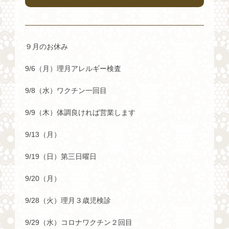
９月のお休み
9/6（月）理月アレルギー検査
9/8（水）ワクチン一回目
9/9（木）体調良ければ営業します
9/13（月）
9/19（日）第三日曜日
9/20（月）
9/28（火）理月３歳児検診
9/29（水）コロナワクチン２回目