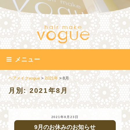
コ
ン
テ
ン
ツ
へ
ス
キ
ッ
メニュー
プ
ヘアメイクvogue
>
2021年
>
8月
月別: 2021年8月
投
2021年8月23日
稿
9月のお休みのお知らせ
日: