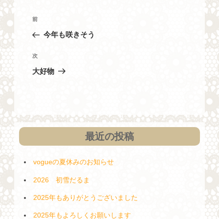
投
過
前
稿
去
今年も咲きそう
ナ
の
投
ビ
次
次
稿
の
ゲ
大好物
投
ー
稿
シ
ョ
ン
最近の投稿
vogueの夏休みのお知らせ
2026 初雪だるま
2025年もありがとうございました
2025年もよろしくお願いします