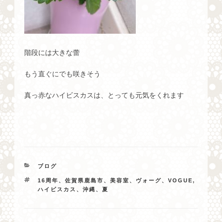
階段には大きな蕾
もう直ぐにでも咲きそう
真っ赤なハイビスカスは、とっても元気をくれます
カ
ブログ
テ
タ
16周年、佐賀県鹿島市、美容室、ヴォーグ、VOGUE
,
ゴ
グ
ハイビスカス、沖縄、夏
リ
ー