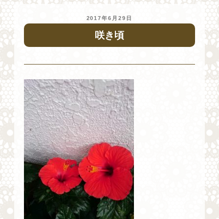
投
2017年6月29日
稿
咲き頃
日: