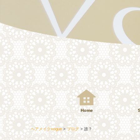
コ
ン
テ
ン
ツ
へ
ス
キ
ッ
プ
Home
ヘアメイクvogue
>
ブログ
>
誰？