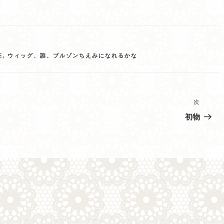
E
,
ウィッグ、誰、ブルゾンちえみになれるかな
次
次
の
初物
投
稿