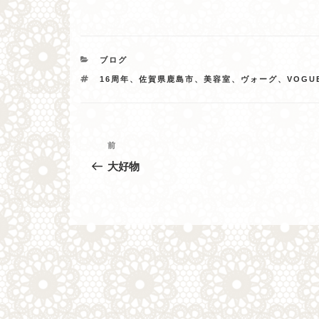
カ
ブログ
テ
タ
16周年、佐賀県鹿島市、美容室、ヴォーグ、VOGU
ゴ
グ
リ
ー
投
過
前
去
稿
大好物
の
ナ
投
稿
ビ
ゲ
ー
シ
ョ