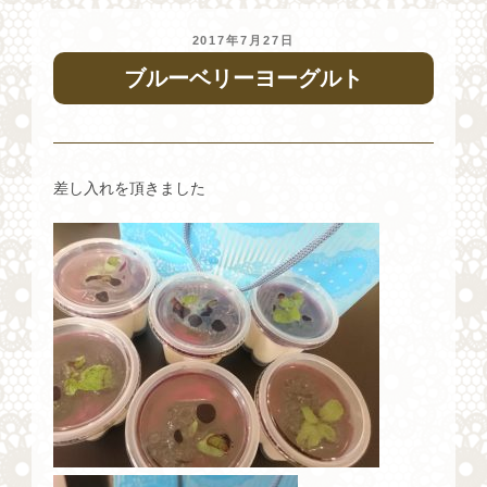
投
2017年7月27日
稿
ブルーベリーヨーグルト
日:
差し入れを頂きました