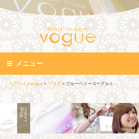
コ
ン
テ
ン
ツ
へ
ス
キ
ッ
メニュー
プ
ヘアメイクvogue
>
ブログ
>
ブルーベリーヨーグルト