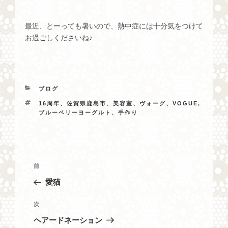
最近、とーっても暑いので、熱中症には十分気をつけて
お過ごしくださいね♪
カ
ブログ
テ
タ
16周年、佐賀県鹿島市、美容室、ヴォーグ、VOGUE
,
ゴ
グ
ブルーベリーヨーグルト、手作り
リ
ー
投
過
前
稿
去
愛猫
ナ
の
投
ビ
次
次
稿
の
ゲ
ヘアードネーション