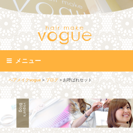
コ
ン
テ
ン
ツ
へ
ス
キ
ッ
メニュー
プ
ヘアメイクvogue
>
ブログ
>
お呼ばれセット