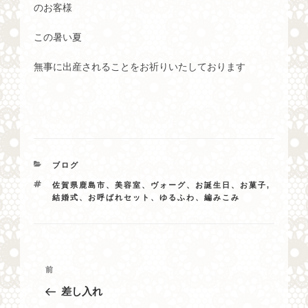
のお客様
この暑い夏
無事に出産されることをお祈りいたしております
カ
ブログ
テ
タ
佐賀県鹿島市、美容室、ヴォーグ、お誕生日、お菓子
,
ゴ
グ
結婚式、お呼ばれセット、ゆるふわ、編みこみ
リ
ー
投
過
前
稿
去
差し入れ
ナ
の