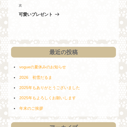
投
ビ
次
次
稿
の
ゲ
可愛いプレゼント
投
ー
稿
シ
ョ
ン
最近の投稿
vogueの夏休みのお知らせ
2026 初雪だるま
2025年もありがとうございました
2025年もよろしくお願いします
年末のご挨拶