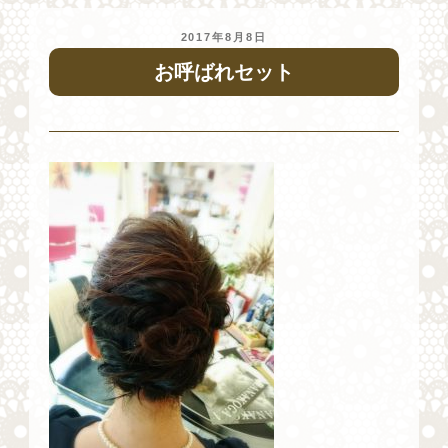
投
2017年8月8日
稿
お呼ばれセット
日: