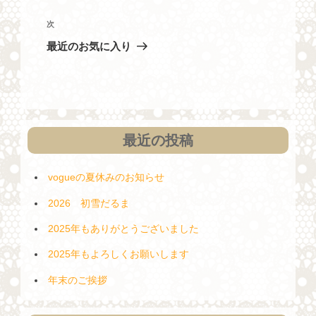
ナ
の
投
ビ
次
次
稿
の
ゲ
最近のお気に入り
投
ー
稿
シ
ョ
ン
最近の投稿
vogueの夏休みのお知らせ
2026 初雪だるま
2025年もありがとうございました
2025年もよろしくお願いします
年末のご挨拶