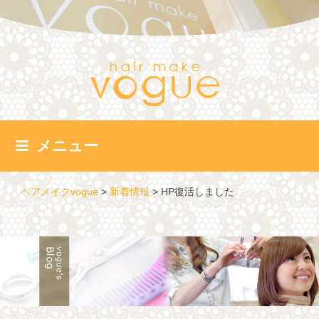
コ
ン
テ
ン
ツ
へ
ス
キ
ッ
メニュー
プ
ヘアメイクvogue
>
新着情報
>
HP復活しました