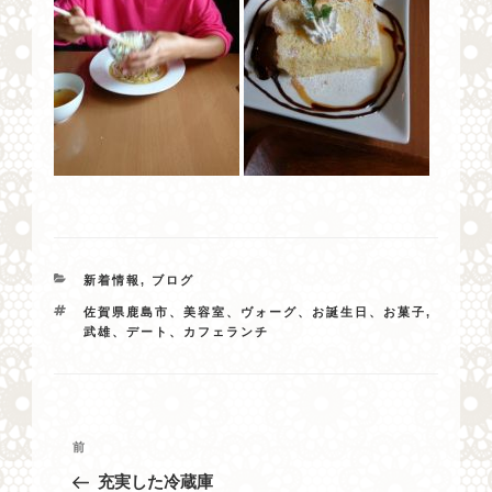
カ
新着情報
,
ブログ
テ
タ
佐賀県鹿島市、美容室、ヴォーグ、お誕生日、お菓子
,
ゴ
グ
武雄、デート、カフェランチ
リ
ー
投
過
前
稿
去
充実した冷蔵庫