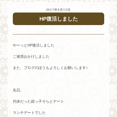
投
2017年9月13日
稿
HP復活しました
日:
やーっとHP復活しました
ご迷惑おかけしました
また、ブログのほうもよろしくお願いします♪
先日。
代休だった姪っ子そらとデート
ランチデートでした