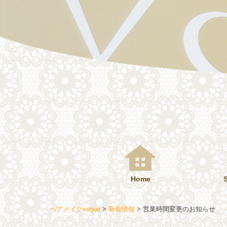
コ
ン
テ
ン
ツ
へ
ス
キ
ッ
プ
Home
ヘアメイクvogue
>
新着情報
>
営業時間変更のお知らせ