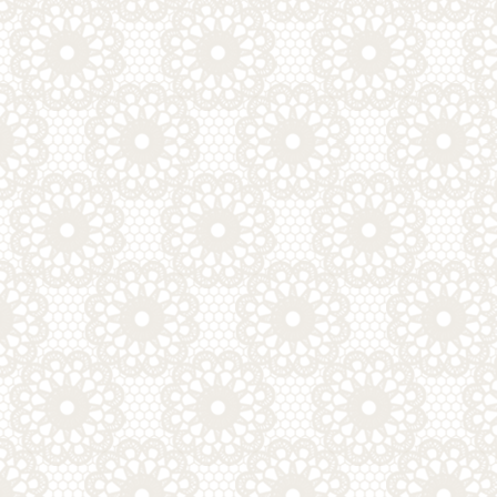
ゲ
ー
シ
ョ
ン