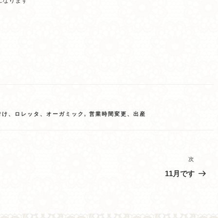
になります
付け、ロレッタ、オーガミック
,
営業時間変更、出産
次
次
の
11月です
投
稿