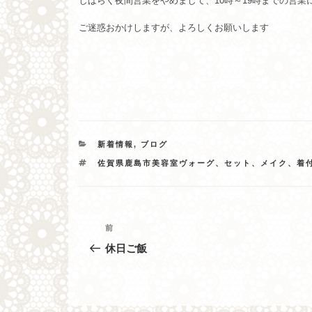
しばらく夜間営業をやめまして、10時～19時までの営業
ご迷惑おかけしますが、よろしくお願いします
カ
新着情報
,
ブログ
テ
タ
佐賀県鹿島市美容室ヴォーグ、セット、メイク、着
ゴ
グ
リ
ー
投
過
前
去
稿
休日ご飯
の
ナ
投
稿
ビ