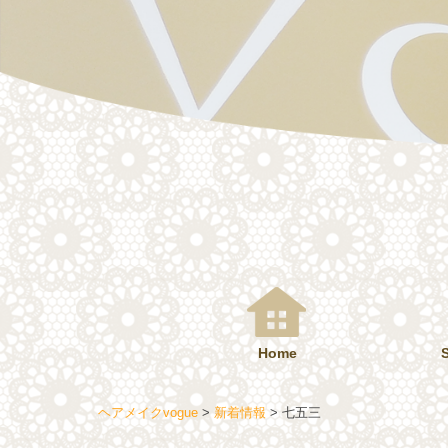
コ
ン
テ
ン
ツ
へ
ス
キ
ッ
プ
Home
ヘアメイクvogue
>
新着情報
>
七五三