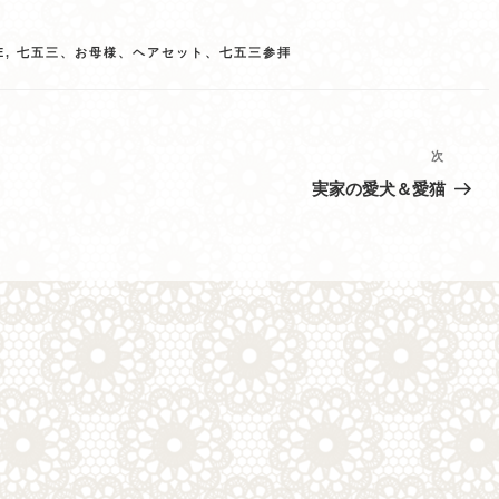
E
,
七五三、お母様、ヘアセット、七五三参拝
次
次
の
実家の愛犬＆愛猫
投
稿