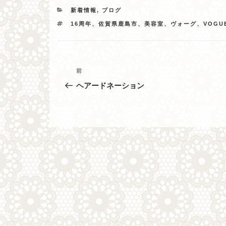
カ
新着情報
,
ブログ
テ
タ
16周年、佐賀県鹿島市、美容室、ヴォーグ、VOGU
ゴ
グ
リ
ー
投
過
前
去
稿
ヘアードネーション
の
ナ
投
稿
ビ
ゲ
ー
シ
ョ
ン