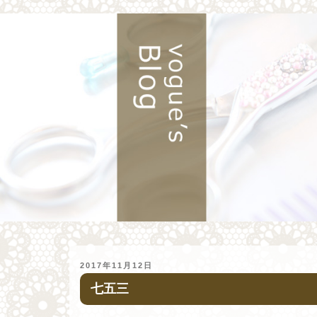
投
2017年11月12日
稿
七五三
日: