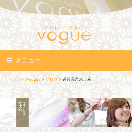
コ
ン
テ
ン
ツ
へ
ス
キ
ッ
メニュー
プ
ヘアメイクvogue
>
ブログ
>
道後温泉お土産