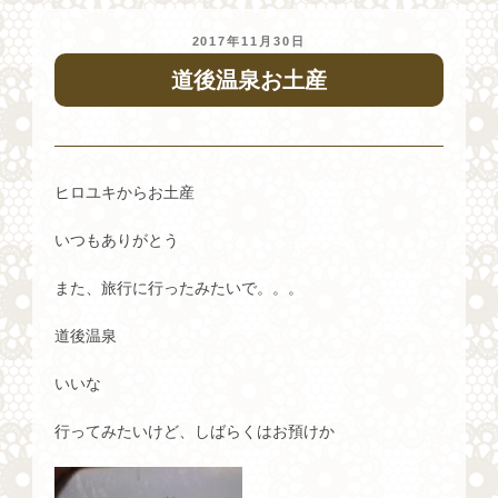
投
2017年11月30日
稿
道後温泉お土産
日:
ヒロユキからお土産
いつもありがとう
また、旅行に行ったみたいで。。。
道後温泉
いいな
行ってみたいけど、しばらくはお預けか