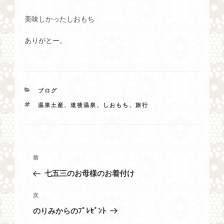
美味しかったしおもち
ありがとー。
カ
ブログ
テ
タ
温泉土産、道後温泉、しおもち、旅行
ゴ
グ
リ
ー
投
過
前
稿
去
七五三のお母様のお着付け
ナ
の
投
ビ
次
次
稿
の
ゲ
のりみからのﾌﾟﾚｾﾞﾝﾄ
投
ー