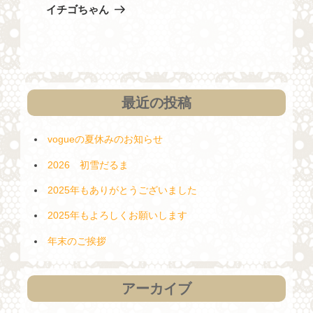
稿
の
ゲ
イチゴちゃん
投
ー
稿
シ
ョ
ン
最近の投稿
vogueの夏休みのお知らせ
2026 初雪だるま
2025年もありがとうございました
2025年もよろしくお願いします
年末のご挨拶
アーカイブ