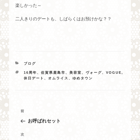
楽しかった～
二人きりのデートも、しばらくはお預けかな？？
カ
ブログ
テ
タ
16周年、佐賀県鹿島市、美容室、ヴォーグ、VOGUE
,
ゴ
グ
休日デート、オムライス、ゆめタウン
リ
ー
投
過
前
稿
去
お呼ばれセット
ナ
の
投
ビ
次
次