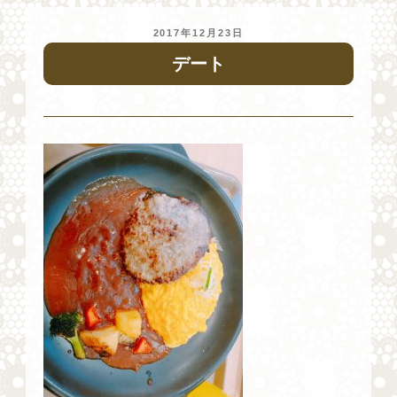
投
2017年12月23日
稿
デート
日: