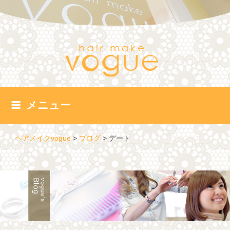
コ
ン
テ
ン
ツ
へ
ス
キ
ッ
メニュー
プ
ヘアメイクvogue
>
ブログ
>
デート