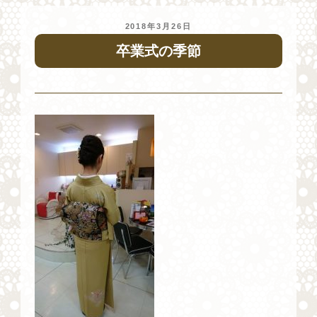
投
2018年3月26日
稿
卒業式の季節
日: