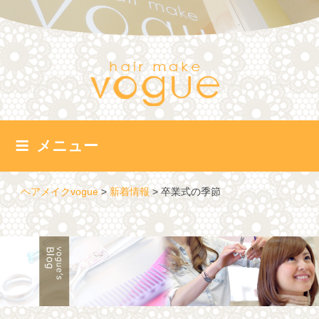
コ
ン
テ
ン
ツ
へ
ス
キ
ッ
メニュー
プ
ヘアメイクvogue
>
新着情報
>
卒業式の季節