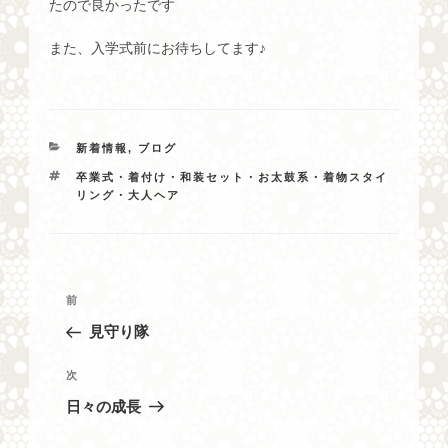
たので良かったです
また、入学式前にお待ちしてます♪
カ
新着情報
,
ブログ
テ
タ
卒業式・着付け・和装セット・お太鼓系・着物スタイ
ゴ
グ
リング・大人ヘア
リ
ー
投
過
前
稿
去
見守り隊
ナ
の
投
ビ
次
次
稿
の
ゲ
日々の成長
投
ー
稿