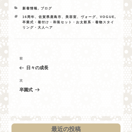
カ
新着情報
,
ブログ
テ
タ
16周年、佐賀県鹿島市、美容室、ヴォーグ、VOGUE
,
ゴ
グ
卒業式・着付け・和装セット・お太鼓系・着物スタイ
リ
リング・大人ヘア
ー
投
過
前
稿
去
日々の成長
ナ
の
投
ビ
次
次
稿
の
ゲ
卒園式
投
ー
稿
シ
ョ
ン
最近の投稿