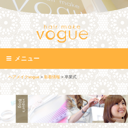
コ
ン
テ
ン
ツ
へ
ス
キ
ッ
メニュー
プ
ヘアメイクvogue
>
新着情報
>
卒業式