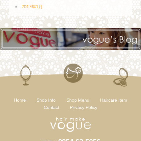
2017年1月
Home
Shop Info
Shop Menu
Haircare Item
Contact
Privacy Policy