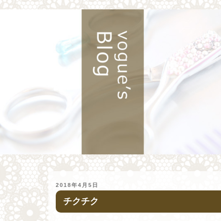
投
2018年4月5日
稿
チクチク
日: