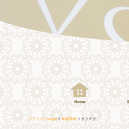
コ
ン
テ
ン
ツ
へ
ス
キ
ッ
プ
Home
ヘアメイクvogue
>
新着情報
>
チクチク