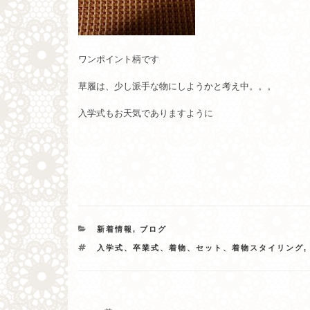
ワンポイント柄です
草履は、少し派手な物にしようかと考え中。。。
入学式もお天気でありますように
カ
新着情報
,
ブログ
テ
タ
入学式、卒業式、着物、セット、着物スタイリング
ゴ
グ
リ
ー
投