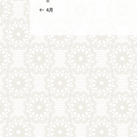
過
前
去
稿
4月
の
ナ
投
稿
ビ
ゲ
ー
シ
ョ
ン