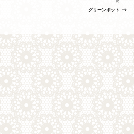
次
次
の
グリーンポット
投
稿