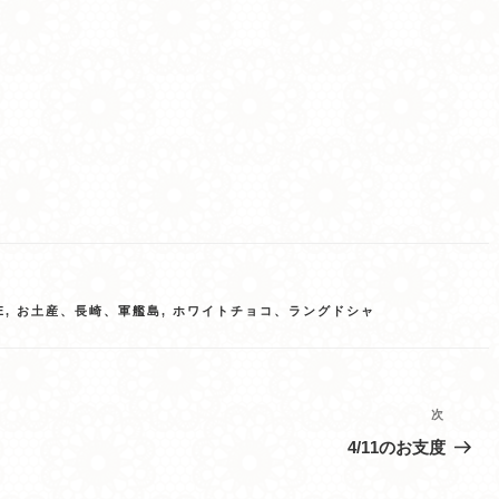
E
,
お土産、長崎、軍艦島
,
ホワイトチョコ、ラングドシャ
次
次
の
4/11のお支度
投
稿