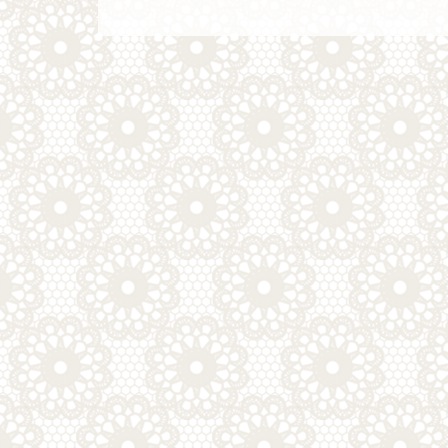
稿
ビ
ゲ
ー
シ
ョ
ン