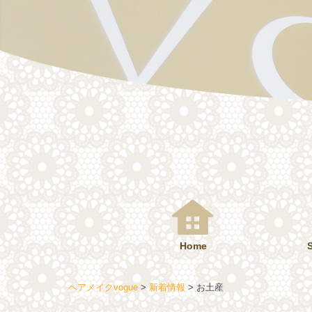
コ
ン
テ
ン
ツ
へ
ス
キ
ッ
プ
Home
ヘアメイクvogue
>
新着情報
>
お土産