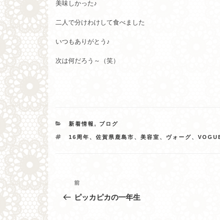
美味しかった♪
二人で分けわけして食べました
いつもありがとう♪
次は何だろう～（笑）
カ
新着情報
,
ブログ
テ
タ
16周年、佐賀県鹿島市、美容室、ヴォーグ、VOGU
ゴ
グ
リ
ー
投
過
前
去
稿
ピッカピカの一年生
の
ナ
投