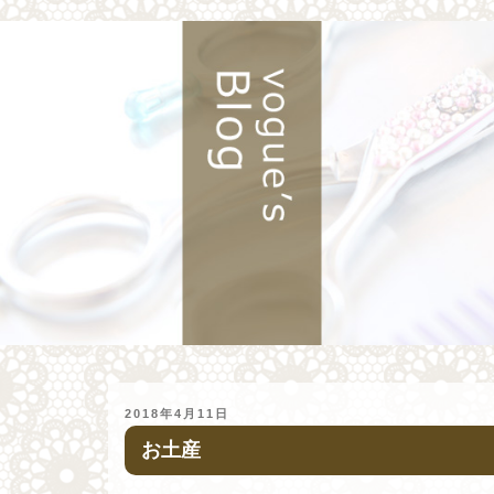
投
2018年4月11日
稿
お土産
日: