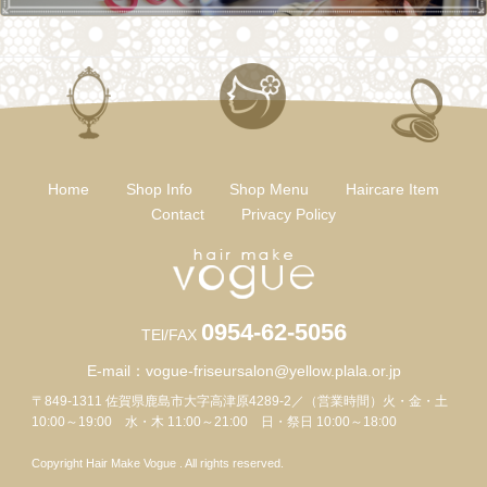
Home
Shop Info
Shop Menu
Haircare Item
Contact
Privacy Policy
0954-62-5056
TEl/FAX
E-mail：
vogue-friseursalon@yellow.plala.or.jp
〒849-1311 佐賀県鹿島市大字高津原4289-2／（営業時間）火・金・土
10:00～19:00 水・木 11:00～21:00 日・祭日 10:00～18:00
Copyright Hair Make Vogue . All rights reserved.