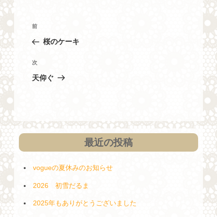
投
過
前
稿
去
桜のケーキ
ナ
の
投
ビ
次
次
稿
の
ゲ
天仰ぐ
投
ー
稿
シ
ョ
ン
最近の投稿
vogueの夏休みのお知らせ
2026 初雪だるま
2025年もありがとうございました