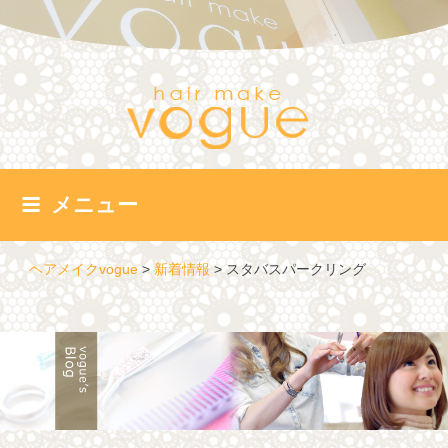
コ
ン
テ
ン
ツ
へ
ス
キ
ッ
メニュー
プ
ヘアメイクvogue
>
新着情報
>
スタバスパークリング