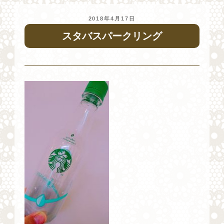
投
2018年4月17日
稿
スタバスパークリング
日: