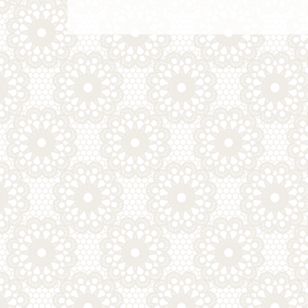
稿
ビ
ゲ
ー
シ
ョ
ン