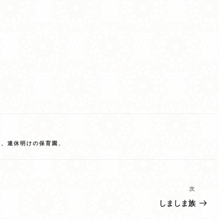
病、連休明けの保育園、
次
次
の
しましま族
投
稿