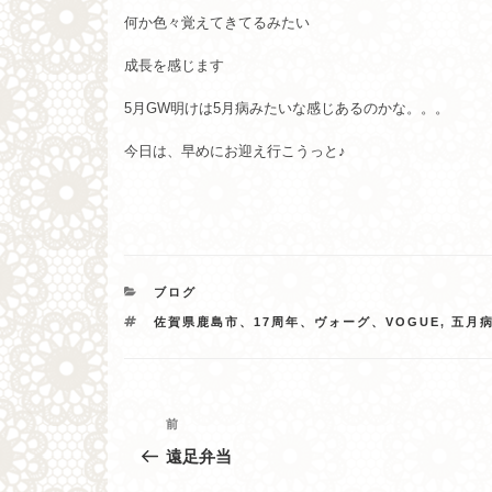
何か色々覚えてきてるみたい
成長を感じます
5月GW明けは5月病みたいな感じあるのかな。。。
今日は、早めにお迎え行こうっと♪
カ
ブログ
テ
タ
佐賀県鹿島市、17周年、ヴォーグ、VOGUE
,
五月
ゴ
グ
リ
ー
投
過
前
去
稿
遠足弁当
の
ナ
投