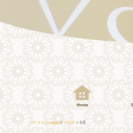
コ
ン
テ
ン
ツ
へ
ス
キ
ッ
プ
Home
ヘアメイクvogue
>
ブログ
>
5月