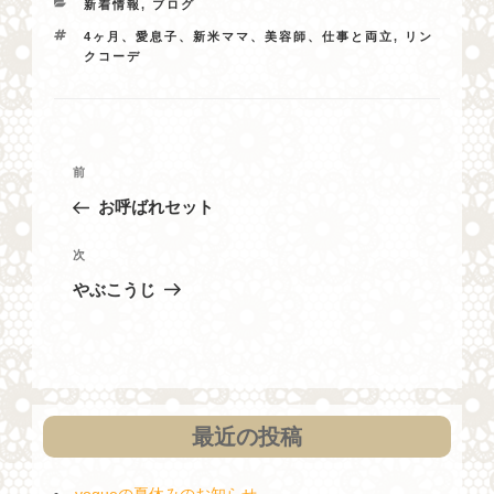
カ
新着情報
,
ブログ
テ
タ
4ヶ月、愛息子、新米ママ、美容師、仕事と両立
,
リン
ゴ
グ
クコーデ
リ
ー
投
過
前
稿
去
お呼ばれセット
ナ
の
投
ビ
次
次
稿
の
ゲ
やぶこうじ
投
ー
稿
シ
ョ
ン
最近の投稿