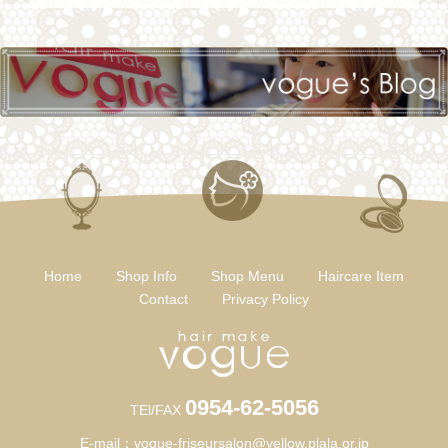
Home
Shop Info
Shop Menu
Haircare Item
Contact
Privacy Policy
0954-62-5056
TEl/FAX
E-mail：
vogue-friseursalon@yellow.plala.or.jp