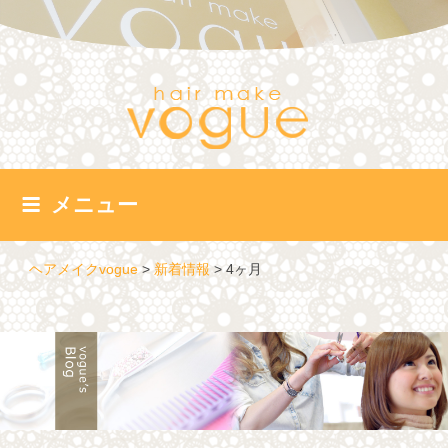
コ
ン
テ
ン
ツ
へ
ス
キ
ッ
メニュー
プ
ヘアメイクvogue
>
新着情報
>
4ヶ月