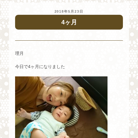
投
2018年5月23日
稿
4ヶ月
日:
理月
今日で4ヶ月になりました