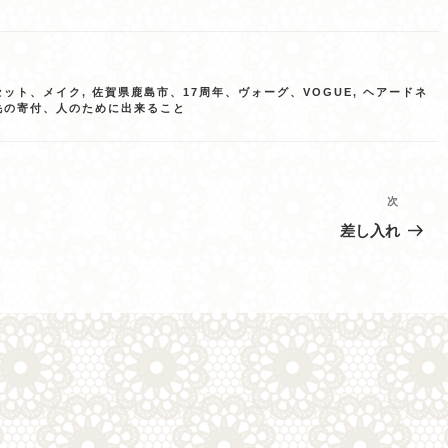
セット、メイク
,
佐賀県鹿島市、17周年、ヴォーグ、VOGUE
,
ヘアードネ
毛の寄付、人のために出来ること
次
次
の
差し入れ
投
稿