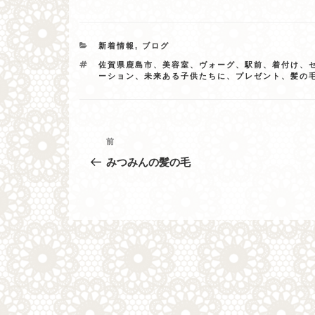
カ
新着情報
,
ブログ
テ
タ
佐賀県鹿島市、美容室、ヴォーグ、駅前、着付け、
ゴ
グ
ーション、未来ある子供たちに、プレゼント、髪の
リ
ー
投
過
前
去
稿
みつみんの髪の毛
の
ナ
投
稿
ビ
ゲ
ー
シ
ョ