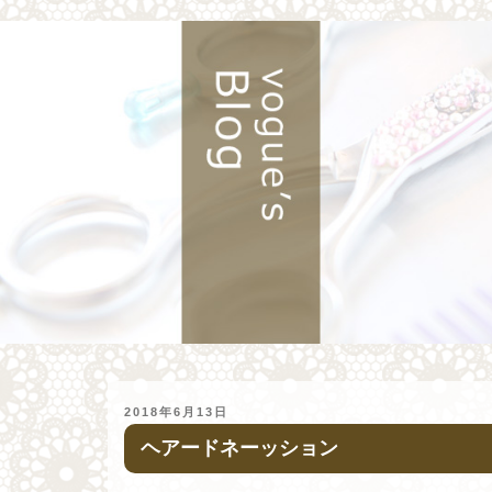
投
2018年6月13日
稿
ヘアードネーッション
日: