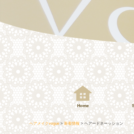
コ
ン
テ
ン
ツ
へ
ス
キ
ッ
プ
Home
ヘアメイクvogue
>
新着情報
>
ヘアードネーッション