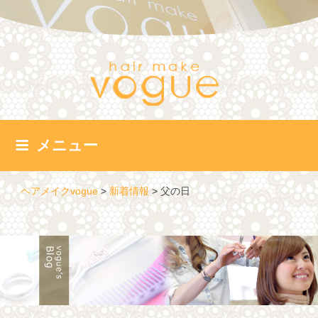
コ
ン
テ
ン
ツ
へ
ス
キ
ッ
メニュー
プ
ヘアメイクvogue
>
新着情報
>
父の日