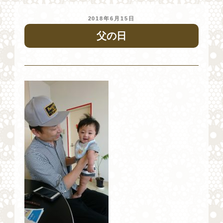
投
2018年6月15日
稿
父の日
日: