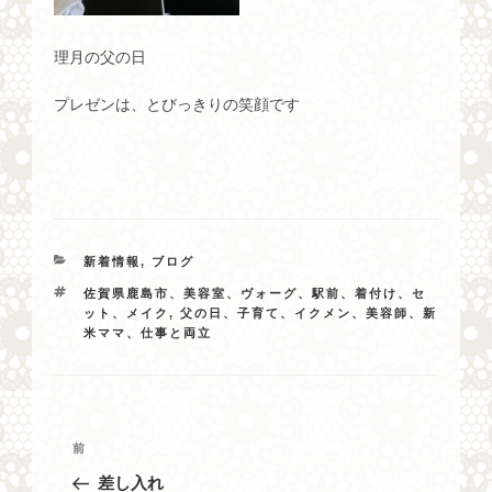
理月の父の日
プレゼンは、とびっきりの笑顔です
カ
新着情報
,
ブログ
テ
タ
佐賀県鹿島市、美容室、ヴォーグ、駅前、着付け、セ
ゴ
グ
ット、メイク
,
父の日、子育て、イクメン、美容師、新
リ
米ママ、仕事と両立
ー
投
過
前
稿
去
差し入れ