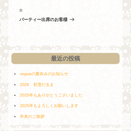
ナ
の
投
ビ
次
次
稿
の
ゲ
パーティー出席のお客様
投
ー
稿
シ
ョ
ン
最近の投稿
vogueの夏休みのお知らせ
2026 初雪だるま
2025年もありがとうございました
2025年もよろしくお願いします
年末のご挨拶