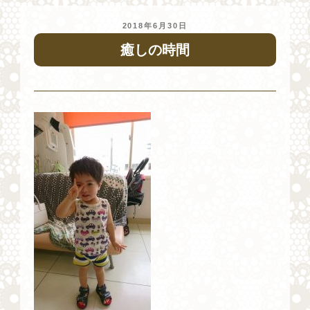
投
2018年6月30日
稿
癒しの時間
日: