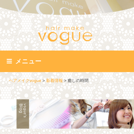
コ
ン
テ
ン
ツ
へ
ス
キ
ッ
メニュー
プ
ヘアメイクvogue
>
新着情報
>
癒しの時間