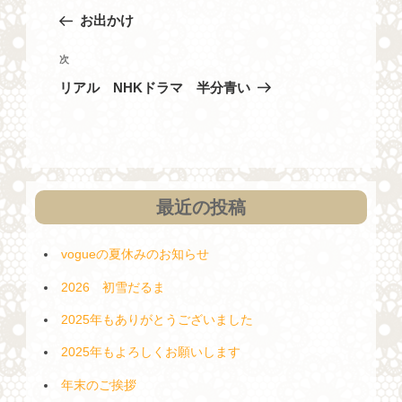
稿
去
お出かけ
ナ
の
投
ビ
次
次
稿
の
ゲ
リアル NHKドラマ 半分青い
投
ー
稿
シ
ョ
ン
最近の投稿
vogueの夏休みのお知らせ
2026 初雪だるま
2025年もありがとうございました
2025年もよろしくお願いします
年末のご挨拶