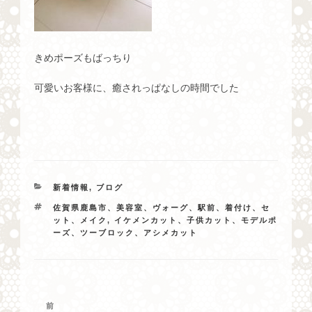
きめポーズもばっちり
可愛いお客様に、癒されっぱなしの時間でした
カ
新着情報
,
ブログ
テ
タ
佐賀県鹿島市、美容室、ヴォーグ、駅前、着付け、セ
ゴ
グ
ット、メイク
,
イケメンカット、子供カット、モデルポ
リ
ーズ、ツーブロック、アシメカット
ー
投
過
前