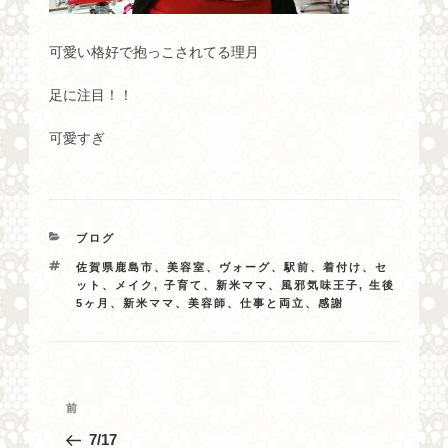
可愛い格好で抱っこされてる理月
足に注目！！
可愛すぎ
カ
ブログ
テ
タ
佐賀県鹿島市、美容室、ヴォーグ、駅前、着付け、セ
ゴ
グ
ット、メイク
,
子育て、新米ママ、風邪気味王子
,
生後
リ
5ヶ月、新米ママ、美容師、仕事と両立、感謝
ー
投
過
前
稿
去
7/17