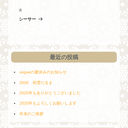
ナ
の
投
ビ
次
次
稿
の
ゲ
シーサー
投
ー
稿
シ
ョ
ン
最近の投稿
vogueの夏休みのお知らせ
2026 初雪だるま
2025年もありがとうございました
2025年もよろしくお願いします
年末のご挨拶