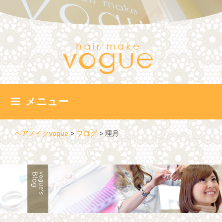
コ
ン
テ
ン
ツ
へ
ス
キ
ッ
メニュー
プ
ヘアメイクvogue
>
ブログ
>
理月