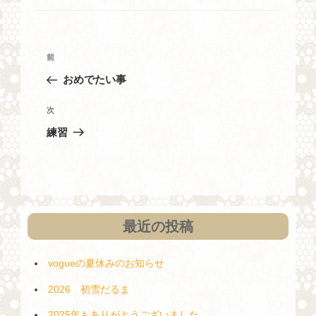
リ
ー
投
過
前
稿
去
おめでたい事
ナ
の
投
ビ
次
次
稿
の
ゲ
練習
投
ー
稿
シ
ョ
ン
最近の投稿
vogueの夏休みのお知らせ
2026 初雪だるま
2025年もありがとうございました