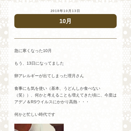
投
2018年10月13日
稿
10月
日:
急に寒くなった10月
もう、13日になってました
卵アレルギーが出てしまった理月さん
食事にも気を使い（基本、うどんしか食べない
（笑））、何かと考えることも増えてきた頃に、今度は
アデノ＆RSウイルスにかかり高熱・・・
何かと忙しい時代です