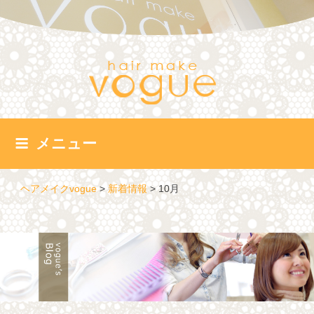
コ
ン
テ
ン
ツ
へ
ス
キ
ッ
メニュー
プ
ヘアメイクvogue
>
新着情報
>
10月