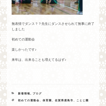
無表情でダンス？？先生にダンスさせられて無事に終了
しました
初めての運動会
楽しかったです♪
来年は、出来ることも増えてるはず♪
カ
新着情報
,
ブログ
テ
タ
初めての運動会、保育園、佐賀県鹿島市、ことじ園
ゴ
グ