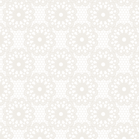
シ
ョ
ン