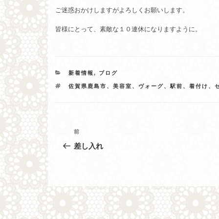
ご迷惑おかけしますがよろしくお願いします。
皆様にとって、素敵な１０連休になりますように。
カ
新着情報
,
ブログ
テ
タ
佐賀県鹿島市、美容室、ヴォーグ、駅前、着付け、
ゴ
グ
リ
ー
投
過
前
去
稿
差し入れ
の
ナ
投
稿
ビ
ゲ
ー