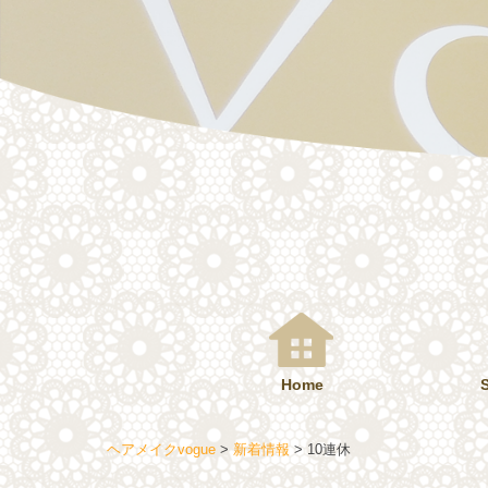
コ
ン
テ
ン
ツ
へ
ス
キ
ッ
プ
Home
ヘアメイクvogue
>
新着情報
>
10連休