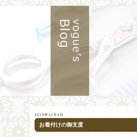
投
2019年12月4日
稿
お着付けの御支度
日: