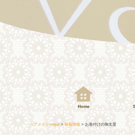
コ
ン
テ
ン
ツ
へ
ス
キ
ッ
プ
Home
ヘアメイクvogue
>
新着情報
>
お着付けの御支度