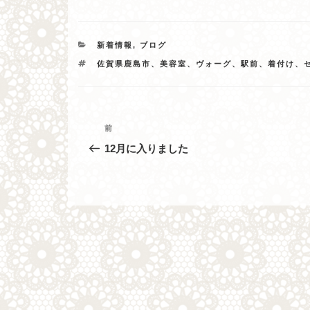
カ
新着情報
,
ブログ
テ
タ
佐賀県鹿島市、美容室、ヴォーグ、駅前、着付け、
ゴ
グ
リ
ー
投
過
前
去
稿
12月に入りました
の
ナ
投
稿
ビ
ゲ
ー
シ
ョ
ン