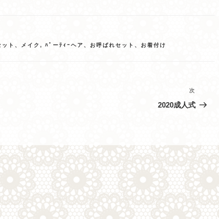
セット、メイク
,
ﾊﾟーﾃｨｰヘア、お呼ばれセット、お着付け
次
次
の
2020成人式
投
稿