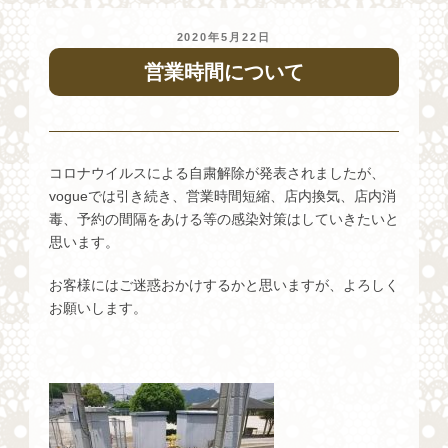
投
2020年5月22日
稿
営業時間について
日:
コロナウイルスによる自粛解除が発表されましたが、
vogueでは引き続き、営業時間短縮、店内換気、店内消
毒、予約の間隔をあける等の感染対策はしていきたいと
思います。
お客様にはご迷惑おかけするかと思いますが、よろしく
お願いします。