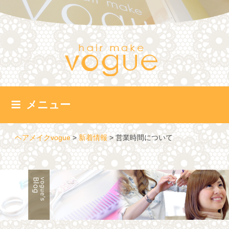
コ
ン
テ
ン
ツ
へ
ス
キ
ッ
メニュー
プ
ヘアメイクvogue
>
新着情報
>
営業時間について