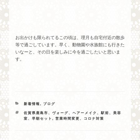
お出かけも限られてるこの頃は、理月も自宅付近の散歩
等で過ごしています。早く、動物園や水族館にも行きた
いなーと、その日を楽しみに今を過ごしたいと思いま
す。
カ
新着情報
,
ブログ
テ
タ
佐賀県鹿島市、ヴォーグ、ヘアーメイク、駅前、美容
ゴ
グ
室、早朝セット
,
営業時間変更、コロナ対策
リ
ー