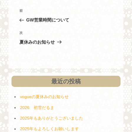
投
過
前
稿
去
GW営業時間について
ナ
の
投
ビ
次
次
稿
の
ゲ
夏休みのお知らせ
投
ー
稿
シ
ョ
ン
最近の投稿
vogueの夏休みのお知らせ
2026 初雪だるま
2025年もありがとうございました
2025年もよろしくお願いします