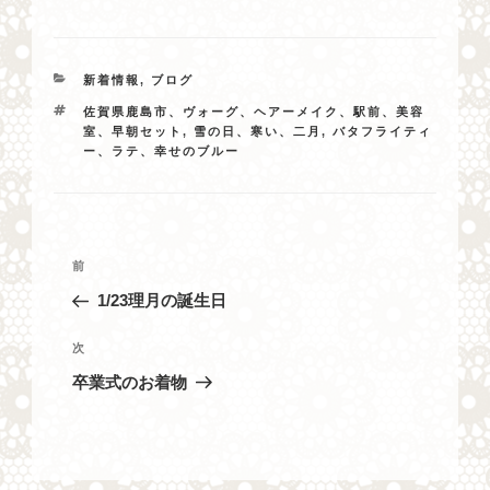
カ
新着情報
,
ブログ
テ
タ
佐賀県鹿島市、ヴォーグ、ヘアーメイク、駅前、美容
ゴ
グ
室、早朝セット
,
雪の日、寒い、二月
,
バタフライティ
リ
ー、ラテ、幸せのブルー
ー
投
過
前
稿
去
1/23理月の誕生日
ナ
の
投
ビ
次
次
稿
の
ゲ
卒業式のお着物
投
ー
稿
シ
ョ