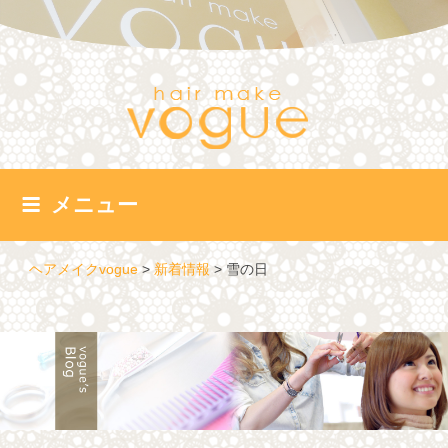
コ
ン
テ
ン
ツ
へ
ス
キ
ッ
メニュー
プ
ヘアメイクvogue
>
新着情報
>
雪の日