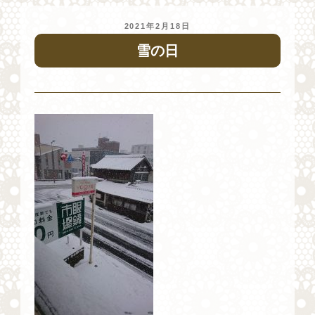
投
2021年2月18日
稿
雪の日
日: