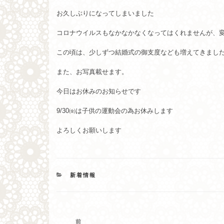
お久しぶりになってしまいました
コロナウイルスもなかなかなくなってはくれませんが、
この頃は、少しずつ結婚式の御支度なども増えてきまし
また、お写真載せます。
今日はお休みのお知らせです
9/30㈮は子供の運動会の為お休みします
よろしくお願いします
カ
新着情報
テ
ゴ
リ
ー
投
過
前