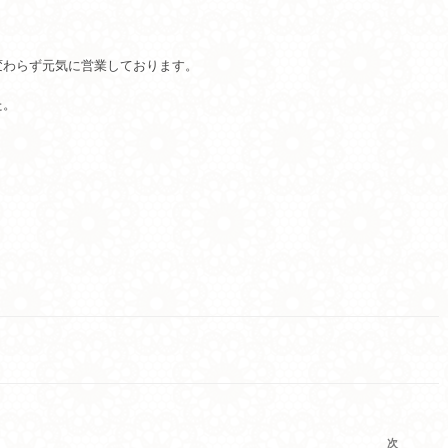
変わらず元気に営業しております。
た。
次
次