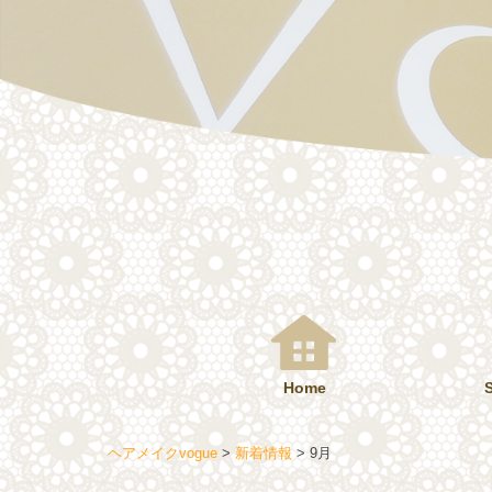
コ
ン
テ
ン
ツ
へ
ス
キ
ッ
プ
Home
ヘアメイクvogue
>
新着情報
>
9月