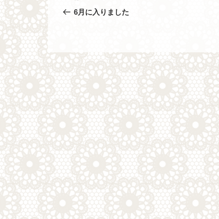
去
稿
6月に入りました
の
ナ
投
稿
ビ
ゲ
ー
シ
ョ
ン