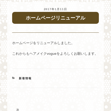
投
2017年1月11日
稿
ホームページリニューアル
日:
ホームページをリニューアルしました。
これからもヘアメイクvogueをよろしくお願いします。
カ
新着情報
テ
ゴ
リ
ー
投
稿
次
次