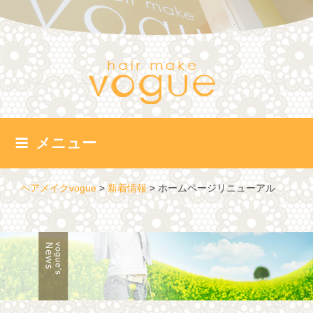
コ
ン
テ
ン
ツ
へ
ス
キ
ッ
メニュー
プ
ヘアメイクvogue
>
新着情報
>
ホームページリニューアル