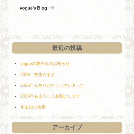
ナ
の
vogue’s Blog
投
ビ
稿
ゲ
ー
シ
最近の投稿
ョ
ン
vogueの夏休みのお知らせ
2026 初雪だるま
2025年もありがとうございました
2025年もよろしくお願いします
年末のご挨拶
アーカイブ