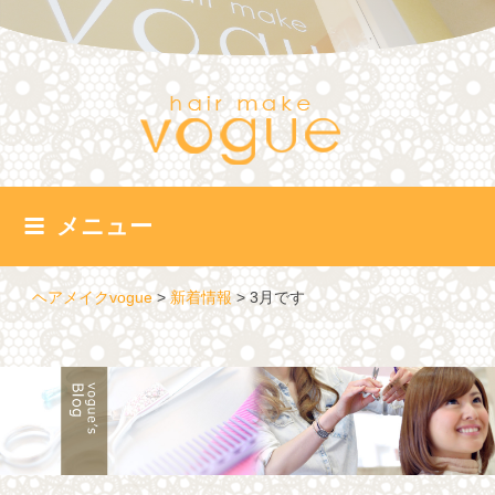
コ
ン
テ
ン
ツ
へ
ス
キ
ッ
メニュー
プ
ヘアメイクvogue
>
新着情報
>
3月です