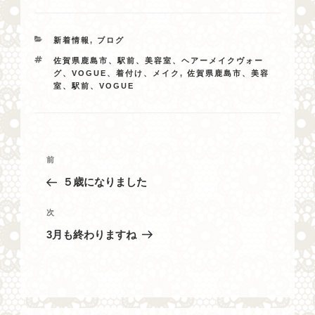
カ
新着情報
,
ブログ
テ
タ
佐賀県鹿島市、駅前、美容室、ヘアーメイクヴォー
ゴ
グ
グ、VOGUE、着付け、メイク
,
佐賀県鹿島市、美容
リ
室、駅前、VOGUE
ー
投
過
前
稿
去
５歳になりました
ナ
の
投
ビ
次
次
稿
の
ゲ
3月も終わりますね
投
ー
稿
シ
ョ
ン