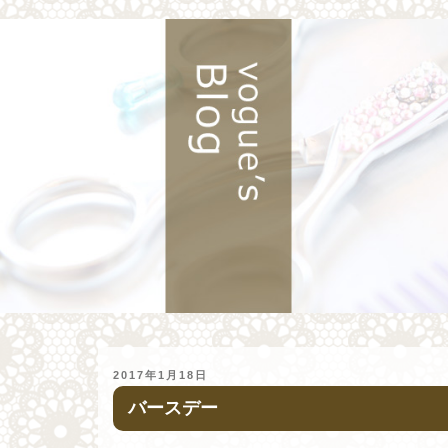
投
2017年1月18日
稿
バースデー
日: