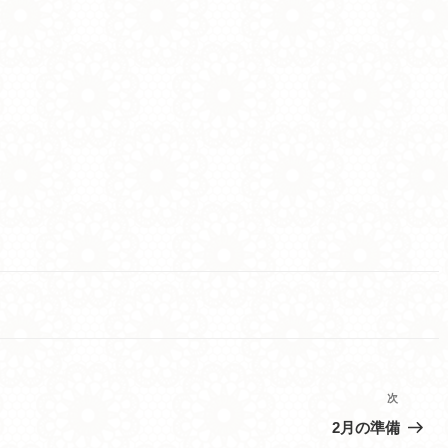
次
次
の
2月の準備
投