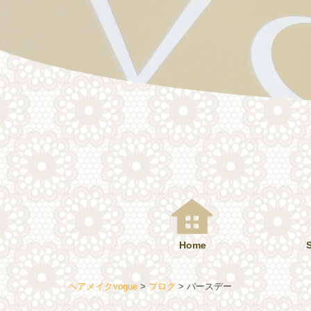
コ
ン
テ
ン
ツ
へ
ス
キ
ッ
プ
Home
ヘアメイクvogue
>
ブログ
>
バースデー