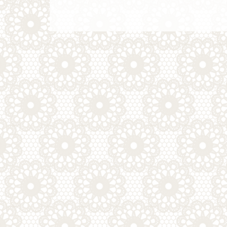
ナ
投
稿
ビ
ゲ
ー
シ
ョ
ン