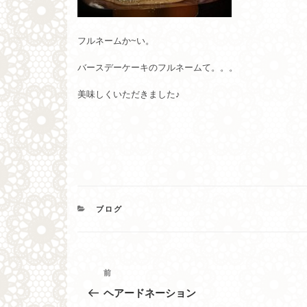
フルネームか~い。
バースデーケーキのフルネームて。。。
美味しくいただきました♪
カ
ブログ
テ
ゴ
リ
ー
投
過
前
去
稿
ヘアードネーション
の