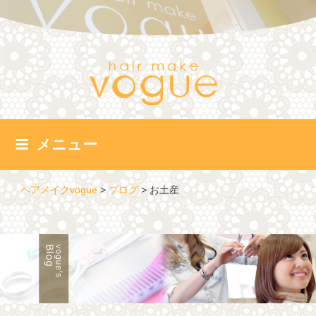
コ
ン
テ
ン
ツ
へ
ス
キ
ッ
メニュー
プ
ヘアメイクvogue
>
ブログ
>
お土産