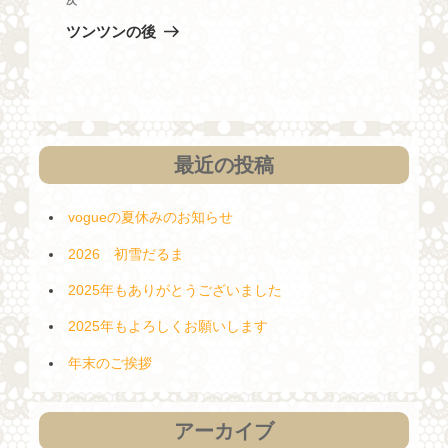
次
稿
の
ゲ
ツンツンの後
投
ー
稿
シ
ョ
ン
最近の投稿
vogueの夏休みのお知らせ
2026 初雪だるま
2025年もありがとうございました
2025年もよろしくお願いします
年末のご挨拶
アーカイブ