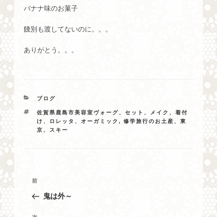
バナナ味のお菓子
餞別も渡してないのに。。。
ありがとう。。。
カ
ブログ
テ
タ
佐賀県鹿島市美容室ヴォーグ、セット、メイク、着付
ゴ
グ
け、ロレッタ、オーガミック
,
修学旅行のお土産、東
リ
京、スキー
ー
投
過
前
稿
去
鬼は外～
ナ
の
投
ビ
次