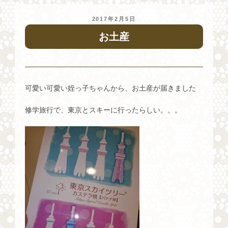
投
2017年2月5日
稿
お土産
日:
可愛い可愛い姪っ子ちゃんから、お土産が届きました
修学旅行で、東京とスキーに行ったらしい。。。