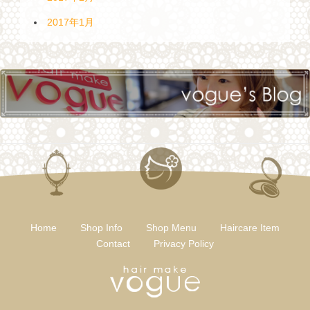
2017年1月
Home
Shop Info
Shop Menu
Haircare Item
Contact
Privacy Policy