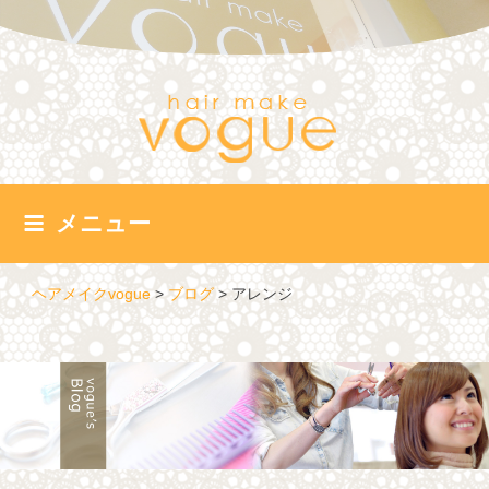
コ
ン
テ
ン
ツ
へ
ス
キ
ッ
メニュー
プ
ヘアメイクvogue
>
ブログ
>
アレンジ