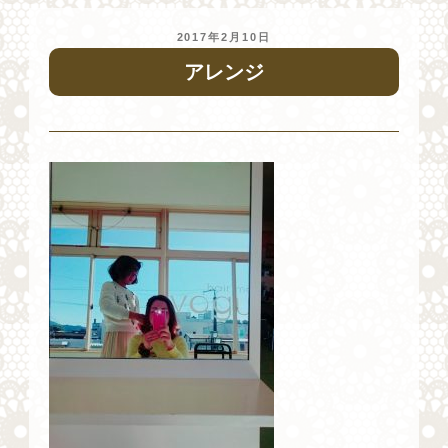
投
2017年2月10日
稿
アレンジ
日: