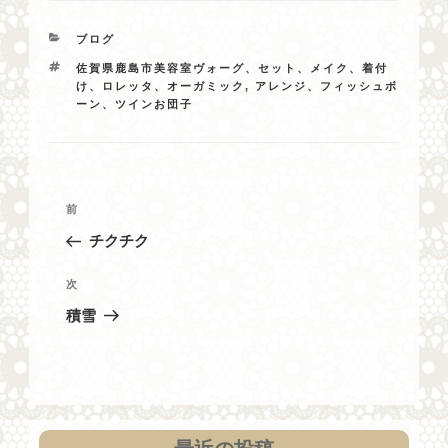
カ
ブログ
テ
タ
佐賀県鹿島市美容室ヴォーグ、セット、メイク、着付
ゴ
グ
け、ロレッタ、オーガミック
,
アレンジ、フィッシュボ
リ
ーン、ツインお団子
ー
投
過
前
稿
去
チクチク
ナ
の
投
ビ
次
次
稿
の
ゲ
積雪
投
ー
稿
シ
ョ
ン