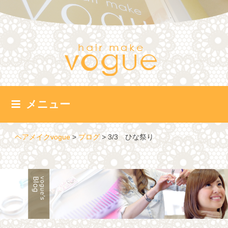
コ
ン
テ
ン
ツ
へ
ス
キ
ッ
メニュー
プ
ヘアメイクvogue
>
ブログ
>
3/3 ひな祭り