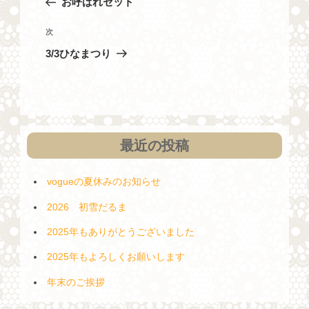
お呼ばれセット
ナ
の
投
ビ
次
次
稿
の
ゲ
3/3ひなまつり
投
ー
稿
シ
ョ
ン
最近の投稿
vogueの夏休みのお知らせ
2026 初雪だるま
2025年もありがとうございました
2025年もよろしくお願いします
年末のご挨拶