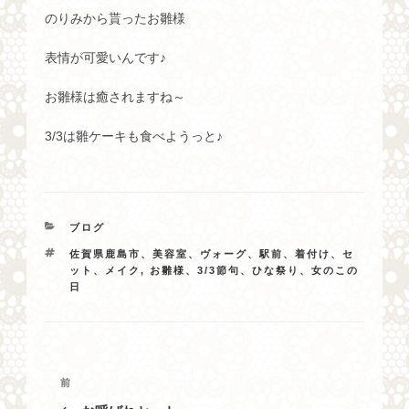
のりみから貰ったお雛様
表情が可愛いんです♪
お雛様は癒されますね～
3/3は雛ケーキも食べようっと♪
カ
ブログ
テ
タ
佐賀県鹿島市、美容室、ヴォーグ、駅前、着付け、セ
ゴ
グ
ット、メイク
,
お雛様、3/3節句、ひな祭り、女のこの
リ
日
ー
投
過
前
稿
去