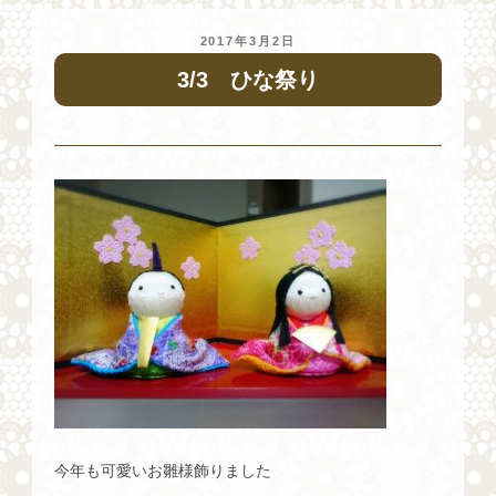
投
2017年3月2日
稿
3/3 ひな祭り
日:
今年も可愛いお雛様飾りました