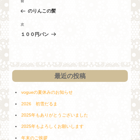
過
前
稿
去
のりんこの髪
ナ
の
投
ビ
次
次
稿
の
ゲ
１００円パン
投
ー
稿
シ
ョ
ン
最近の投稿
vogueの夏休みのお知らせ
2026 初雪だるま
2025年もありがとうございました
2025年もよろしくお願いします
年末のご挨拶