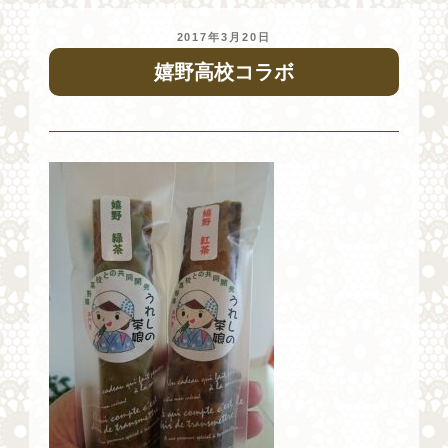
投
2017年3月20日
稿
嬉野高校コラボ
日: