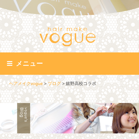
コ
ン
テ
ン
ツ
へ
ス
キ
ッ
メニュー
プ
ヘアメイクvogue
>
ブログ
>
嬉野高校コラボ