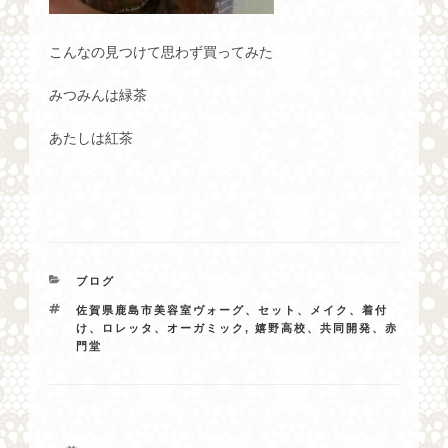
こんなの見つけて思わず買ってみた
みつみんは緑茶
あたしは紅茶
カ
ブログ
テ
タ
佐賀県鹿島市美容室ヴォーグ、セット、メイク、着付
ゴ
グ
け、ロレッタ、オーガミック
,
嬉野高校、共同開発、赤
リ
門堂
ー
投