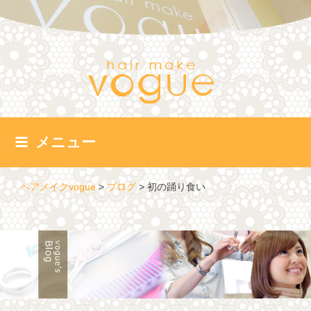
コ
ン
テ
ン
ツ
へ
ス
キ
ッ
メニュー
プ
ヘアメイクvogue
>
ブログ
>
初の踊り食い