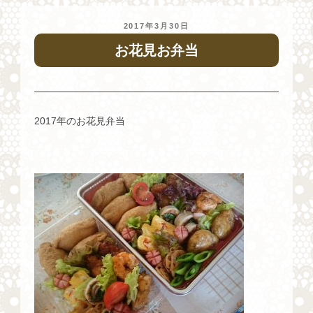
投
2017年3月30日
稿
お花見お弁当
日:
2017年のお花見弁当