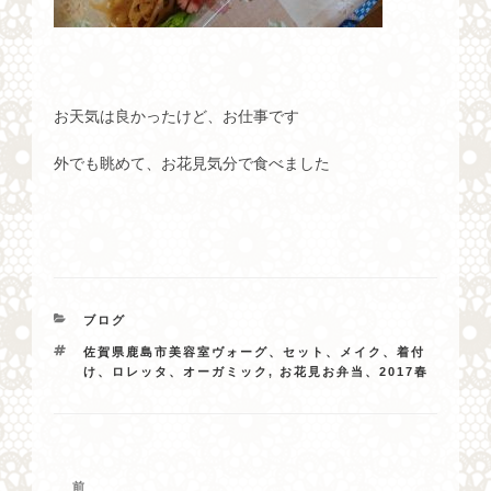
お天気は良かったけど、お仕事です
外でも眺めて、お花見気分で食べました
カ
ブログ
テ
タ
佐賀県鹿島市美容室ヴォーグ、セット、メイク、着付
ゴ
グ
け、ロレッタ、オーガミック
,
お花見お弁当、2017春
リ
ー
投
過
前