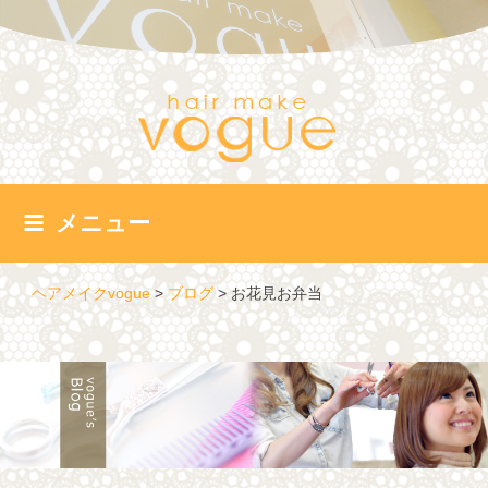
コ
ン
テ
ン
ツ
へ
ス
キ
ッ
メニュー
プ
ヘアメイクvogue
>
ブログ
>
お花見お弁当