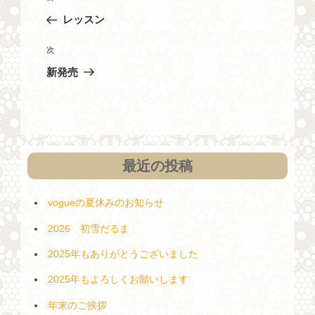
稿
去
レッスン
ナ
の
投
ビ
次
次
稿
の
ゲ
新発売
投
ー
稿
シ
ョ
ン
最近の投稿
vogueの夏休みのお知らせ
2026 初雪だるま
2025年もありがとうございました
2025年もよろしくお願いします
年末のご挨拶