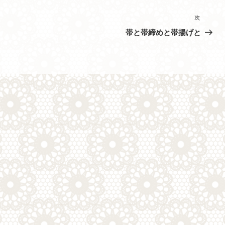
次
次
の
帯と帯締めと帯揚げと
投
稿