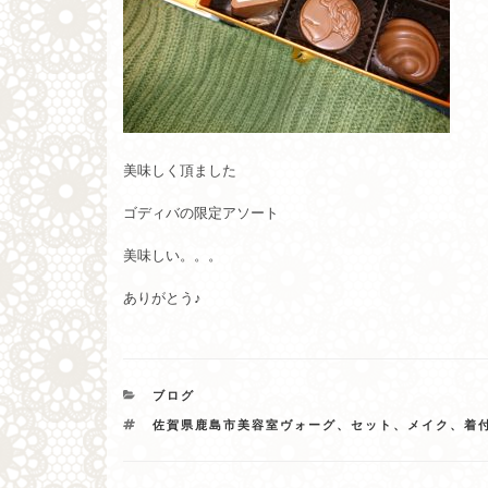
美味しく頂ました
ゴディバの限定アソート
美味しい。。。
ありがとう♪
カ
ブログ
テ
タ
佐賀県鹿島市美容室ヴォーグ、セット、メイク、着
ゴ
グ
リ
ー