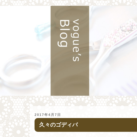
投
2017年4月7日
稿
久々のゴディバ
日: