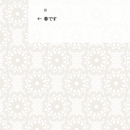
投
過
前
去
稿
春です
の
ナ
投
稿
ビ
ゲ
ー
シ
ョ
ン