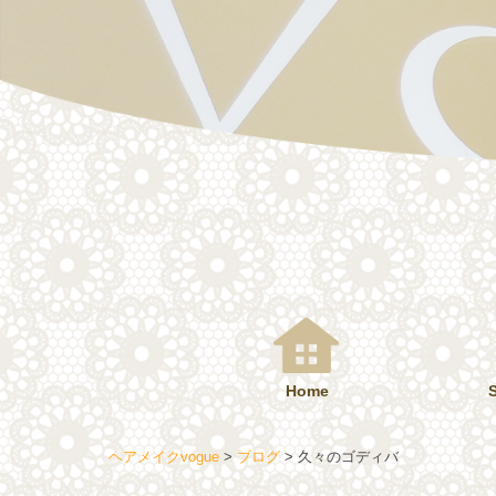
コ
ン
テ
ン
ツ
へ
ス
キ
ッ
プ
Home
ヘアメイクvogue
>
ブログ
>
久々のゴディバ