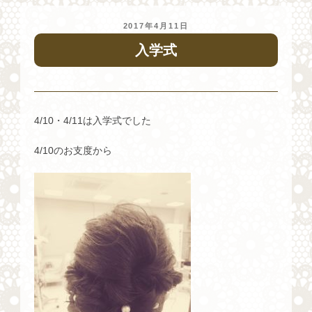
投
2017年4月11日
稿
入学式
日:
4/10・4/11は入学式でした
4/10のお支度から