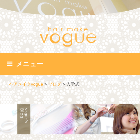
コ
ン
テ
ン
ツ
へ
ス
キ
ッ
メニュー
プ
ヘアメイクvogue
>
ブログ
>
入学式