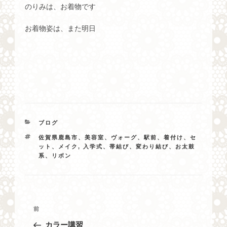
のりみは、お着物です
お着物姿は、また明日
カ
ブログ
テ
タ
佐賀県鹿島市、美容室、ヴォーグ、駅前、着付け、セ
ゴ
グ
ット、メイク
,
入学式、帯結び、変わり結び、お太鼓
リ
系、リボン
ー
投
過
前
稿
去
カラー講習