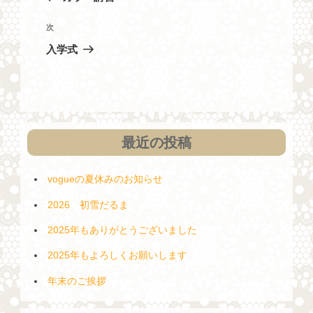
ナ
の
投
ビ
次
次
稿
の
ゲ
入学式
投
ー
稿
シ
ョ
ン
最近の投稿
vogueの夏休みのお知らせ
2026 初雪だるま
2025年もありがとうございました
2025年もよろしくお願いします
年末のご挨拶