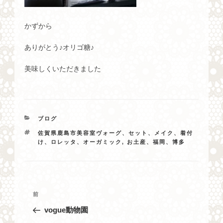
かずから
ありがとう♪オリゴ糖♪
美味しくいただきました
カ
ブログ
テ
タ
佐賀県鹿島市美容室ヴォーグ、セット、メイク、着付
ゴ
グ
け、ロレッタ、オーガミック
,
お土産、福岡、博多
リ
ー
投
過
前
稿
去
vogue動物園
ナ
の