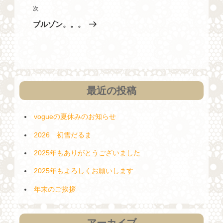
投
ビ
次
次
稿
の
ゲ
ブルゾン。。。
投
ー
稿
シ
ョ
ン
最近の投稿
vogueの夏休みのお知らせ
2026 初雪だるま
2025年もありがとうございました
2025年もよろしくお願いします
年末のご挨拶
アーカイブ