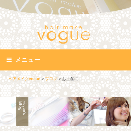
コ
ン
テ
ン
ツ
へ
ス
キ
ッ
メニュー
プ
ヘアメイクvogue
>
ブログ
>
お土産に