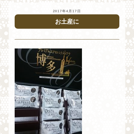
投
2017年4月17日
稿
お土産に
日: