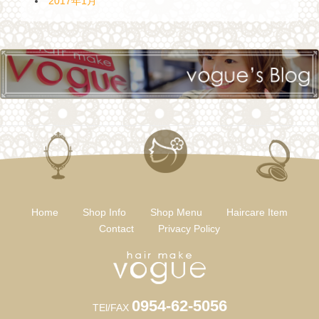
2017年1月
Home
Shop Info
Shop Menu
Haircare Item
Contact
Privacy Policy
0954-62-5056
TEl/FAX