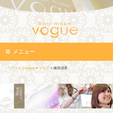
コ
ン
テ
ン
ツ
へ
ス
キ
ッ
メニュー
プ
ヘアメイクvogue
>
ブログ
>
練習成果