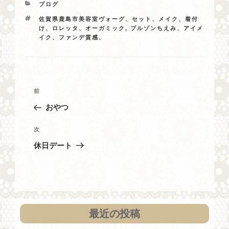
カ
ブログ
テ
タ
佐賀県鹿島市美容室ヴォーグ、セット、メイク、着付
ゴ
グ
け、ロレッタ、オーガミック
,
ブルゾンちえみ、アイメ
リ
イク、ファンデ質感、
ー
投
過
前
稿
去
おやつ
ナ
の
投
ビ
次
次
稿
の
ゲ
休日デート
投
ー
稿
シ
ョ
ン
最近の投稿