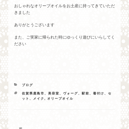
おしゃれなオリーブオイルをお土産に持ってきていただ
きました
ありがとうございます
また、ご実家に帰られた時にゆっくり遊びにいらしてく
ださい
カ
ブログ
テ
タ
佐賀県鹿島市、美容室、ヴォーグ、駅前、着付け、セ
ゴ
グ
ット、メイク
,
オリーブオイル
リ
ー
投
前