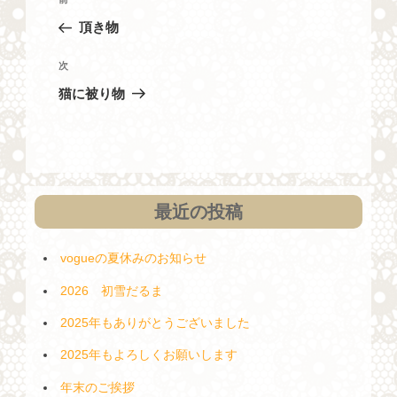
過
稿
去
頂き物
ナ
の
投
ビ
次
次
稿
の
ゲ
猫に被り物
投
ー
稿
シ
ョ
ン
最近の投稿
vogueの夏休みのお知らせ
2026 初雪だるま
2025年もありがとうございました
2025年もよろしくお願いします
年末のご挨拶