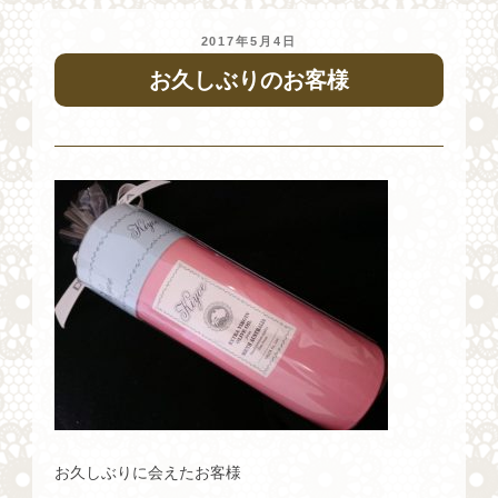
投
2017年5月4日
稿
お久しぶりのお客様
日:
お久しぶりに会えたお客様