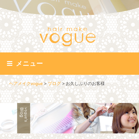
コ
ン
テ
ン
ツ
へ
ス
キ
ッ
メニュー
プ
ヘアメイクvogue
>
ブログ
>
お久しぶりのお客様