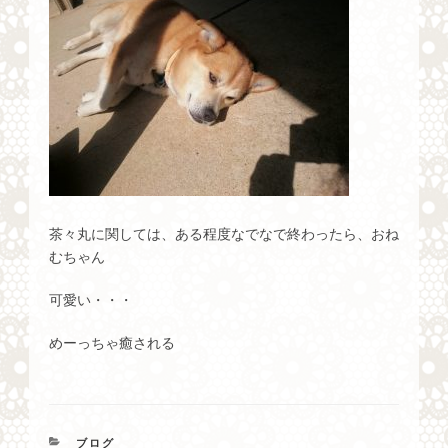
茶々丸に関しては、ある程度なでなで終わったら、おね
むちゃん
可愛い・・・
めーっちゃ癒される
カ
ブログ