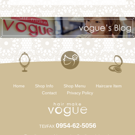
Home
Shop Info
Shop Menu
Haircare Item
Contact
Privacy Policy
0954-62-5056
TEl/FAX