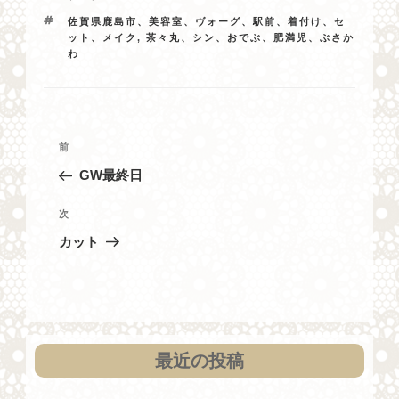
テ
タ
佐賀県鹿島市、美容室、ヴォーグ、駅前、着付け、セ
ゴ
グ
ット、メイク
,
茶々丸、シン、おでぶ、肥満児、ぶさか
リ
わ
ー
投
過
前
稿
去
GW最終日
ナ
の
投
ビ
次
次
稿
の
ゲ
カット
投
ー
稿
シ
ョ
ン
最近の投稿