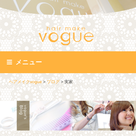
コ
ン
テ
ン
ツ
へ
ス
キ
ッ
メニュー
プ
ヘアメイクvogue
>
ブログ
>
実家