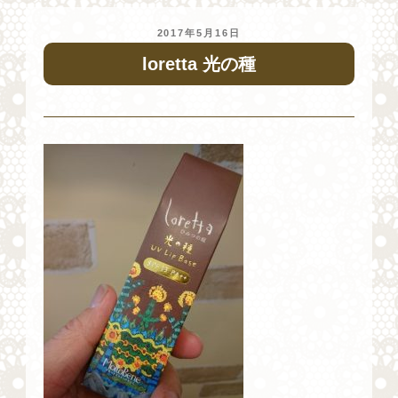
投
2017年5月16日
稿
loretta 光の種
日: