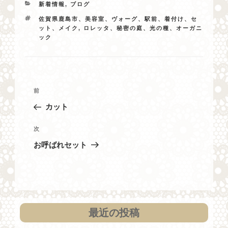
カ
新着情報
,
ブログ
テ
タ
佐賀県鹿島市、美容室、ヴォーグ、駅前、着付け、セ
ゴ
グ
ット、メイク
,
ロレッタ、秘密の庭、光の種、オーガニ
リ
ック
ー
投
過
前
稿
去
カット
ナ
の
投
ビ
次
次
稿
の
ゲ
お呼ばれセット
投
ー
稿
シ
ョ
ン
最近の投稿