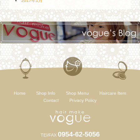
2017年1月
Home
Shop Info
Shop Menu
Haircare Item
Contact
Privacy Policy
0954-62-5056
TEl/FAX