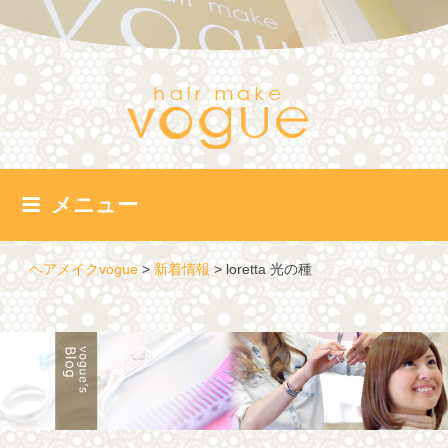
コ
ン
テ
ン
ツ
へ
ス
キ
ッ
メニュー
プ
ヘアメイクvogue
>
新着情報
>
loretta 光の種