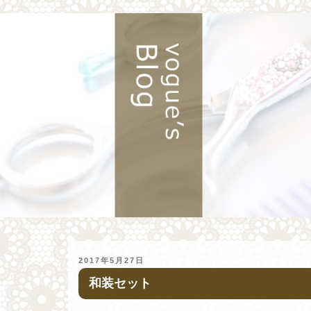
投
2017年5月27日
稿
和装セット
日: