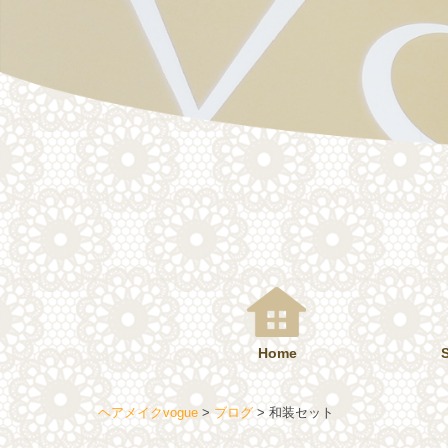
コ
ン
テ
ン
ツ
へ
ス
キ
ッ
プ
Home
ヘアメイクvogue
>
ブログ
>
和装セット