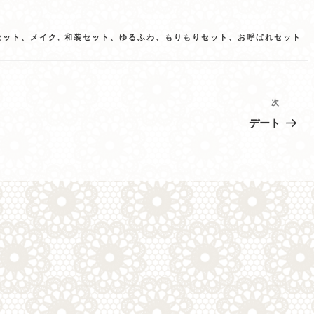
セット、メイク
,
和装セット、ゆるふわ、もりもりセット、お呼ばれセット
次
次
の
デート
投
稿