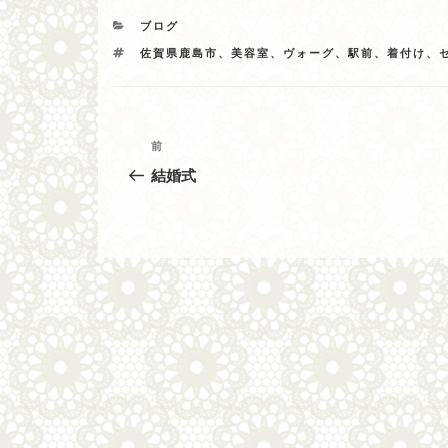
カ
ブログ
テ
タ
佐賀県鹿島市、美容室、ヴォーグ、駅前、着付け、
ゴ
グ
リ
ー
投
過
前
去
稿
結婚式
の
ナ
投
稿
ビ
ゲ
ー
シ
ョ
ン