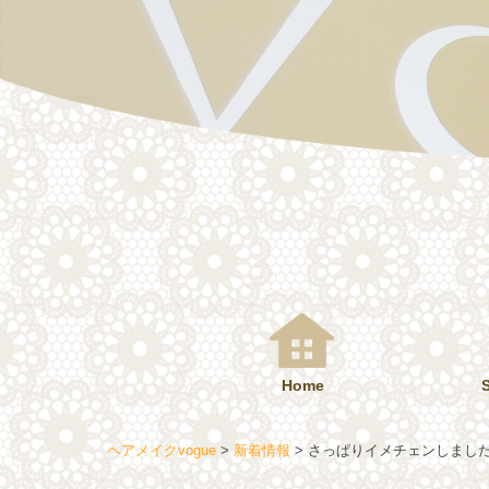
コ
ン
テ
ン
ツ
へ
ス
キ
ッ
プ
Home
ヘアメイクvogue
>
新着情報
>
さっぱりイメチェンしまし