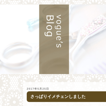
投
2017年5月25日
稿
さっぱりイメチェンしました
日: