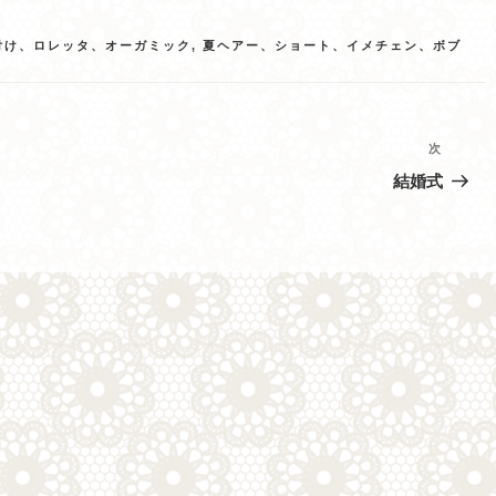
付け、ロレッタ、オーガミック
,
夏ヘアー、ショート、イメチェン、ボブ
次
次
の
結婚式
投
稿