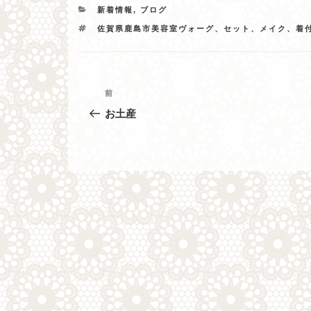
カ
新着情報
,
ブログ
テ
タ
佐賀県鹿島市美容室ヴォーグ、セット、メイク、着
ゴ
グ
リ
ー
投
過
前
去
稿
お土産
の
ナ
投
稿
ビ
ゲ
ー
シ
ョ
ン