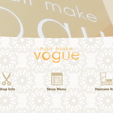
Shop Info
Shop Menu
Haircare I
た