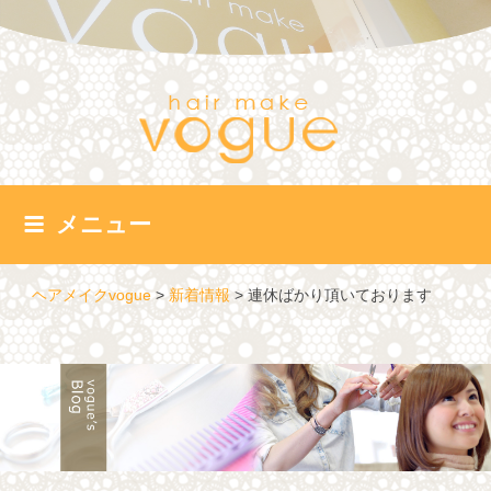
コ
ン
テ
ン
ツ
へ
ス
キ
ッ
メニュー
プ
ヘアメイクvogue
>
新着情報
>
連休ばかり頂いております