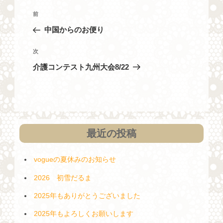
投
過
前
稿
去
中国からのお便り
ナ
の
投
ビ
次
次
稿
の
ゲ
介護コンテスト九州大会8/22
投
ー
稿
シ
ョ
ン
最近の投稿
vogueの夏休みのお知らせ
2026 初雪だるま
2025年もありがとうございました
2025年もよろしくお願いします