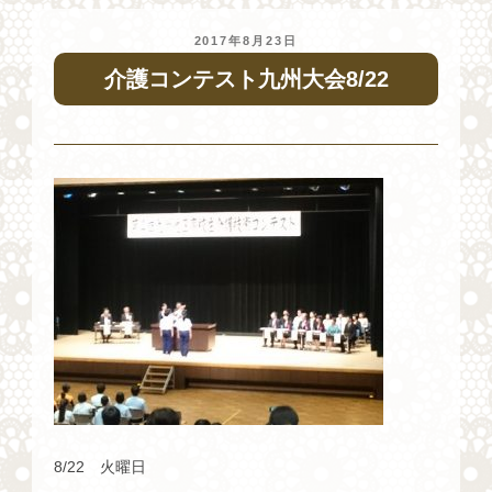
投
2017年8月23日
稿
介護コンテスト九州大会8/22
日:
8/22 火曜日