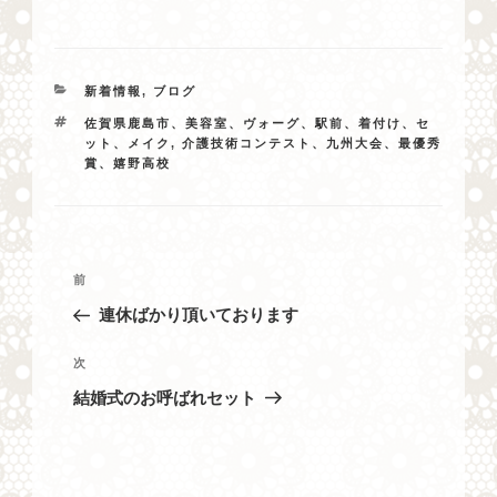
カ
新着情報
,
ブログ
テ
タ
佐賀県鹿島市、美容室、ヴォーグ、駅前、着付け、セ
ゴ
グ
ット、メイク
,
介護技術コンテスト、九州大会、最優秀
リ
賞、嬉野高校
ー
投
過
前
稿
去
連休ばかり頂いております
ナ
の
投
ビ
次
次
稿
の
ゲ
結婚式のお呼ばれセット
投
ー
稿
シ
ョ