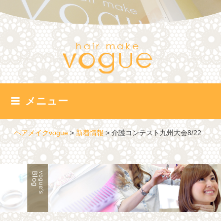
コ
ン
テ
ン
ツ
へ
ス
キ
ッ
メニュー
プ
ヘアメイクvogue
>
新着情報
>
介護コンテスト九州大会8/22